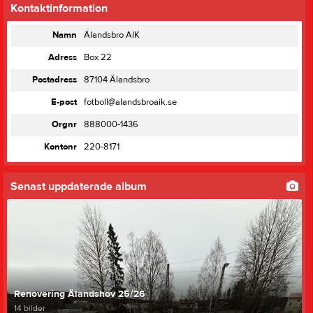
Kontaktinformation
Namn
Älandsbro AIK
Adress
Box 22
Postadress
87104 Älandsbro
E-post
fotboll@alandsbroaik.se
Orgnr
888000-1436
Kontonr
220-8171
Senast uppdaterade album
Renovering Älandshov 25/26
14 bilder