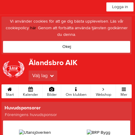
Logga in
Vi använder cookies för att ge dig bästa upplevelsen. Läs vår
cookiepolicy
här
. Genom att fortsätta använda tjänsten godkänner
du denna.
Okej
Älandsbro AIK
Välj lag
Start
Kalender
Bilder
Om klubben
Webshop
Mer
Huvudsponsorer
Föreningens huvudsponsor