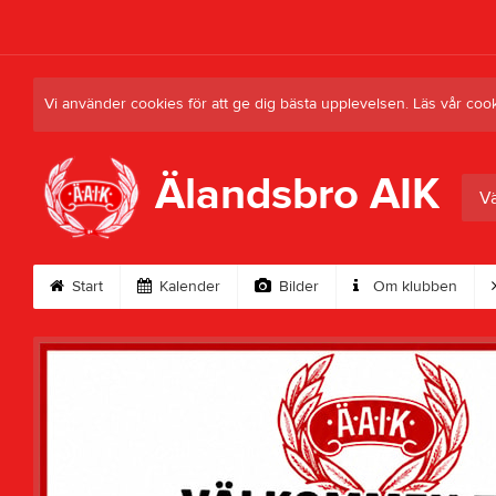
Vi använder cookies för att ge dig bästa upplevelsen. Läs vår coo
Älandsbro AIK
Vä
Start
Kalender
Bilder
Om klubben