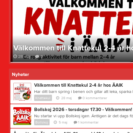
Välkommen till Knattekul 2-4 år 
28 maj
0
Nyheter
Välkommen till Knattekul 2-4 år hos ÄAIK
Knattekul
28 maj
0
kommentarer
Bollskoj 2026 - torsdagar 17.30 - Välkommen!
Bollskoj
5 maj
1
kommentar