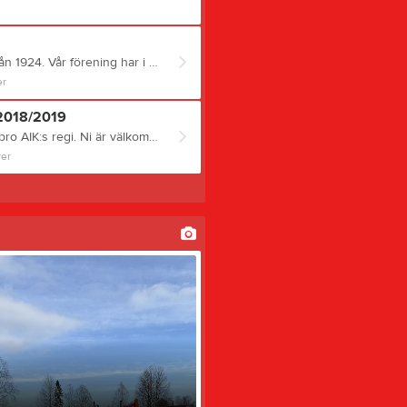
Älandsbro AIK är en ideell idrottsförening med anor från 1924. Vår förening har i över 100 år varit en samlingspunkt för idrott, gemenskap och utveckling – med barn och ungdomar i fokus. Fotboll är idag vår huvudsakliga verksamhet, men vår grundidé är densamma som vid starten: att skapa en trygg, rolig och meningsfull fritid för alla. Vår vision Vi arbetar för att: Främja gemenskap, glädje och kamratskap genom idrott. Ge alla barn och ungdomar möjlighet att delta och utvecklas – både som spelare och individer. Motverka utslagning genom låga medlems- och deltagaravgifter. Skapa en inkluderande och jämställd idrottsmiljö fri från alkohol, droger och dopning. Engagera föräldrar, ledare och supportrar i en positiv föreningskultur. Varför vi behöver sponsorer Som ideell förening är vi beroende av externa bidrag för att kunna hålla kostnaderna nere för våra medlemmar. Ditt stöd gör det möjligt för oss att: Erbjuda alla spelare och ledare gemensamma träningskläder (t.ex. träningsoveraller). Täcka kostnader för drift, material och utbildning av ledare. Fortsätta vara en öppen och tillgänglig förening för alla barn och unga i Älandsbro med omnejd. Vad du får som sponsor Att sponsra Älandsbro AIK är inte bara en investering i unga människors fritid och hälsa – det är också ett sätt att stärka ert varumärke lokalt. Som sponsor får du: Synlighet genom logotyp på skyltar vid träning och matcher. Exponering i våra sociala medier och på vår hemsida. Möjlighet att synas i samband med föreningens evenemang och aktiviteter. Vill du vara med och göra skillnad? Vi söker både företag och privatpersoner som vill bidra till vår fortsatta utveckling. Tillsammans kan vi bygga en stark, inkluderande och hållbar förening – öppen för alla.
r
 2018/2019
Nu startar vi upp flickor födda 2018 och 2019 i Älandsbro AIK:s regi. Ni är välkommen på den första träniungen som är Måndag: 5/5 Tid: kl 17.30 Plats: Älandshov (Älandsbro skola forbollsplaner)
er