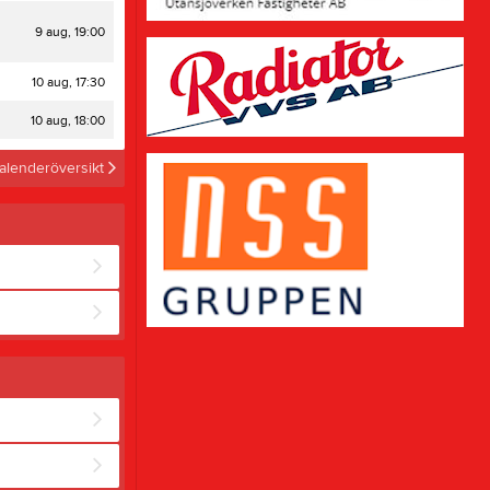
1
9 aug, 19:00
10 aug, 17:30
10 aug, 18:00
alenderöversikt
orsdagar 17.30 - Välkommen!
2 