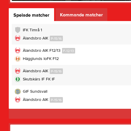
Kommande matcher
Spelade matcher
IFK Timrå 1
Älandsbro AIK
P-15/16
Älandsbro AIK F12/13
F-12/13
Hägglunds IoFK F12
Älandsbro AIK
P-15/16
Skutskärs IF FK IF
GIF Sundsvall
Älandsbro AIK
P-15/16