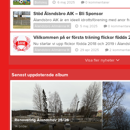
Bollskoj
6 maj 2025
0
kommentarer
Stöd Älandsbro AIK – Bli Sponsor
Älandsbro Allmänna IK
5 maj 2025
0
kommentare
Välkommen på er första träning flickor födda
Älandsbro Allmänna IK
29 apr 2025
2
kommentar
Visa fler nyheter
Senast uppdaterade album
Renovering Älandshov 25/26
14 bilder