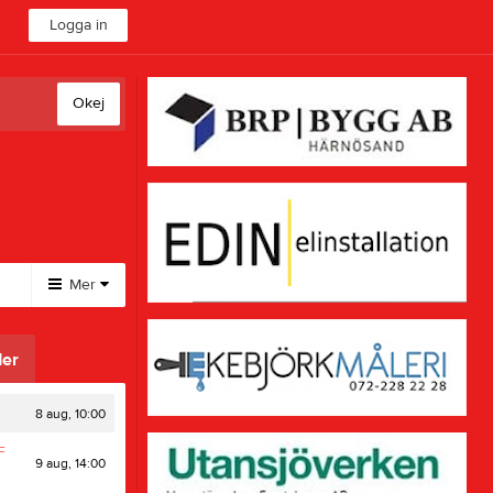
Logga in
Okej
Mer
Huvudmeny
er
Sponsorer
Länkar
8 aug, 10:00
F
9 aug, 14:00