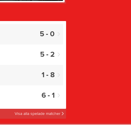
5 - 0
5 - 2
1 - 8
6 - 1
Visa alla spelade matcher