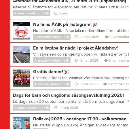
Årsmöte för Älandsbro AIK, 31 mars kl 19 (uppdaterad)
Älandsbro Allmänna IK
2 mar
Nu finns ÄAIK på Instagram!
Älandsbro Allmänna IK
26 nov 2025
0
kommenta
En milstolpe är nådd i projekt Älandshov!
Älandsbro Allmänna IK
16 nov 2025
0
kommentar
Grattis damer!
Älandsbro Allmänna IK
19 okt 2025
0
kommentar
Dags för barn och ungdoms säsongsavslutning 2025!
Älandsbro Allmänna IK
14 sep 2025
Bollskoj 2025 - onsdagar 17:30 - välkommen