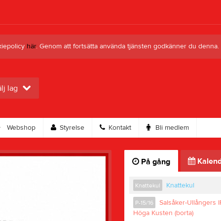
kiepolicy
här
. Genom att fortsätta använda tjänsten godkänner du denna.
lj lag
Webshop
Styrelse
Kontakt
Bli medlem
Kalend
På gång
Knattekul
Knattekul
Salsåker-Ullångers I
P-15/16
Höga Kusten (borta)