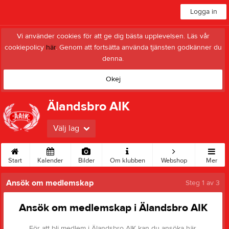
Logga in
Vi använder cookies för att ge dig bästa upplevelsen. Läs vår
cookiepolicy
här
. Genom att fortsätta använda tjänsten godkänner du
denna.
Okej
Älandsbro AIK
Välj lag
Start
Kalender
Bilder
Om klubben
Webshop
Mer
Ansök om medlemskap
Steg
1
av 3
Ansök om medlemskap i Älandsbro AIK
För att bli medlem i Älandsbro AIK kan du ansöka här.