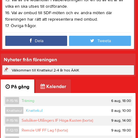
15. Val av tre ledamöter i valberedningen för en tid av ett år av
vilka en ska utses till ordförande.
16. Val av ombud till SDF-möten och ev. andra möten där
föreningen har rätt att representera med ombud.
17. Övriga frågor.
Dela
Tweeta
Nyheter från föreningen
Välkommen till Knattekul 2-4 år hos ÄAIK
Kalender
På gång
6 aug, 18:00
P-15/16
Träning
8 aug, 10:00
Knattekul
Knattekul
9 aug, 14:00
P-15/16
Salsåker-Ullångers IF Höga Kusten (borta)
9 aug, 19:00
F-12/13
Remsle UIF FF Lag 1 (borta)