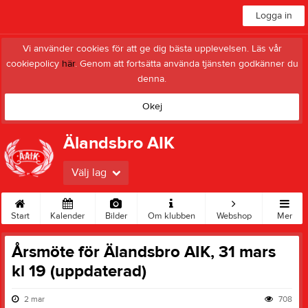
Logga in
Vi använder cookies för att ge dig bästa upplevelsen. Läs vår
cookiepolicy
här
. Genom att fortsätta använda tjänsten godkänner du
denna.
Okej
Älandsbro AIK
Välj lag
Start
Kalender
Bilder
Om klubben
Webshop
Mer
Årsmöte för Älandsbro AIK, 31 mars
kl 19 (uppdaterad)
2 mar
708