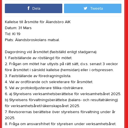
Dela
Tweeta
Kallelse till årsmöte för Älandsbro AIK
Datum: 31 Mars
Tid: Kl 19
Plats: Älandsbroskolans matsal.
Dagordning vid årsmötet (fastställd enligt stadgarna)
1. Fastställande av röstlängd för mötet.
2. Frågan om mötet har utlysts på rätt sätt, d.v.s. senast 3 veckor
före årsmötet i särskild kallelse (hemsidan) eller i ortspressen.
3. Fastställande av föredragningslista.
4. Val av ordförande och sekreterare för årsmötet.
5. Val av protokolljusterare tillika rösträknare.
6. a) Styrelsens verksamhetsberättelse för verksamhetsåret 2025.
b) Styrelsens förvaltningsberättelse (balans- och resultaträkning)
för verksamhetsåret/räkenskapsåret 2025.
7. Revisorernas berättelse över styrelsens förvaltning under år
2025.
8. Fråga om ansvarsfrihet för styrelsen under verksamhetsåret.