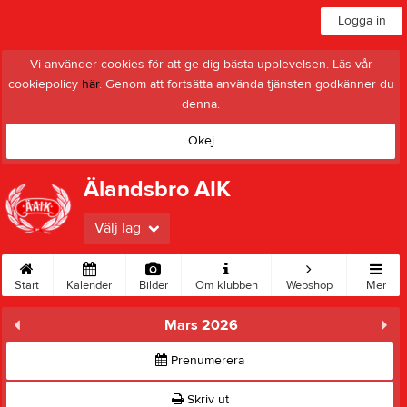
Logga in
Vi använder cookies för att ge dig bästa upplevelsen. Läs vår
cookiepolicy
här
. Genom att fortsätta använda tjänsten godkänner du
denna.
Okej
Älandsbro AIK
Välj lag
Start
Kalender
Bilder
Om klubben
Webshop
Mer
Mars 2026
Prenumerera
Skriv ut