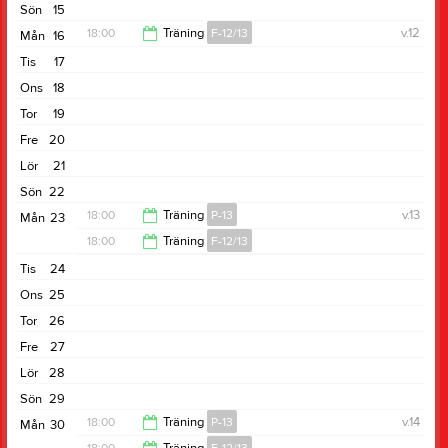
Sön
15
18:00
Träning
F-12/13
v.12
Mån
16
Tis
17
19:00
Ons
18
Tor
19
Fre
20
Lör
21
Sön
22
18:00
Träning
P-13
v.13
Mån
23
18:00
Träning
F-12/13
19:00
Tis
24
19:00
Ons
25
Tor
26
Fre
27
Lör
28
Sön
29
18:00
Träning
P-13
v.14
Mån
30