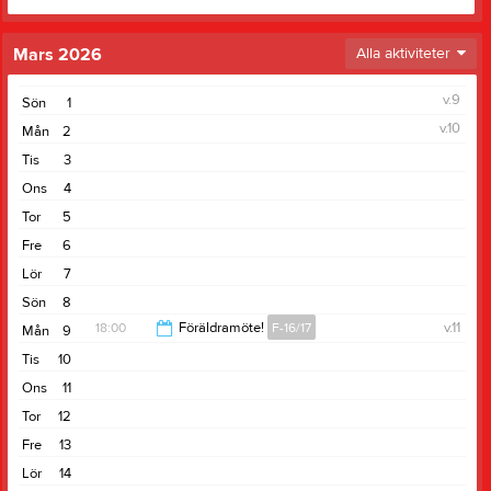
Mars 2026
Alla aktiviteter
v.9
Sön
1
v.10
Mån
2
Tis
3
Ons
4
Tor
5
Fre
6
Lör
7
Sön
8
18:00
Föräldramöte!
F-16/17
v.11
Mån
9
Tis
10
19:00
Ons
11
Tor
12
Fre
13
Lör
14