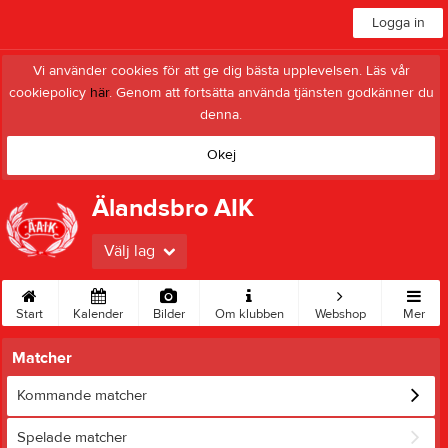
Logga in
Vi använder cookies för att ge dig bästa upplevelsen. Läs vår
cookiepolicy
här
. Genom att fortsätta använda tjänsten godkänner du
denna.
Okej
Älandsbro AIK
Välj lag
Start
Kalender
Bilder
Om klubben
Webshop
Mer
Matcher
Kommande matcher
Spelade matcher