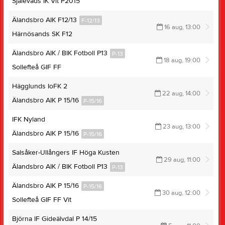
Själevads IK Vit P2015
Älandsbro AIK F12/13
F-12/13
16 aug, 13:00
Härnösands SK F12
Älandsbro AIK / BIK Fotboll P13
P-13
18 aug, 19:00
Sollefteå GIF FF
Hägglunds IoFK 2
22 aug, 14:00
Älandsbro AIK P 15/16
P-15/16
IFK Nyland
23 aug, 13:00
Älandsbro AIK P 15/16
P-15/16
Salsåker-Ullångers IF Höga Kusten
29 aug, 11:00
Älandsbro AIK / BIK Fotboll P13
P-13
Älandsbro AIK P 15/16
P-15/16
30 aug, 12:00
Sollefteå GIF FF Vit
Björna IF Gideälvdal P 14/15