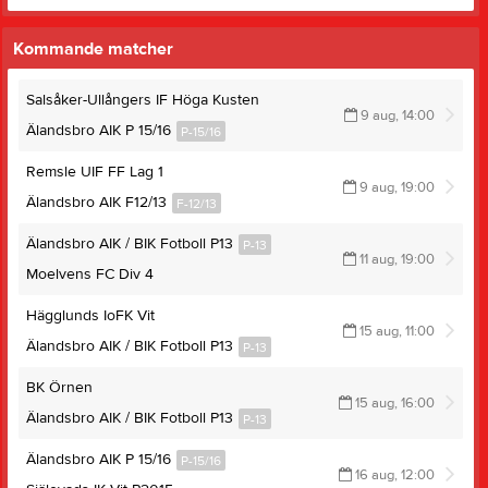
Kommande matcher
Salsåker-Ullångers IF Höga Kusten
9 aug, 14:00
Älandsbro AIK P 15/16
P-15/16
Remsle UIF FF Lag 1
9 aug, 19:00
Älandsbro AIK F12/13
F-12/13
Älandsbro AIK / BIK Fotboll P13
P-13
11 aug, 19:00
Moelvens FC Div 4
Hägglunds IoFK Vit
15 aug, 11:00
Älandsbro AIK / BIK Fotboll P13
P-13
BK Örnen
15 aug, 16:00
Älandsbro AIK / BIK Fotboll P13
P-13
Älandsbro AIK P 15/16
P-15/16
16 aug, 12:00