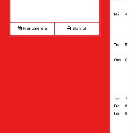
Mån
4
Prenumerera
Skriv ut
Tis
5
Ons
6
Tor
7
Fre
8
Lör
9