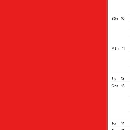
Sön
10
Mån
11
Tis
12
Ons
13
Tor
14