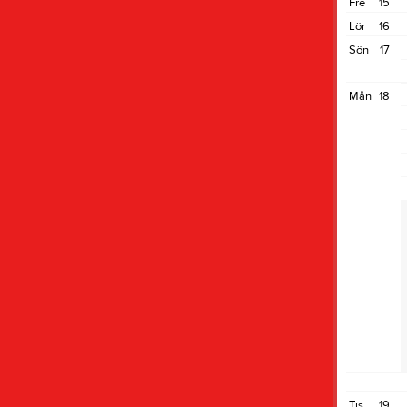
Fre
15
Lör
16
Sön
17
Mån
18
Tis
19