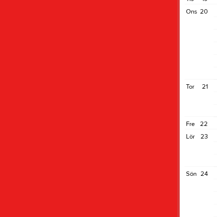
Ons
20
Tor
21
Fre
22
Lör
23
Sön
24