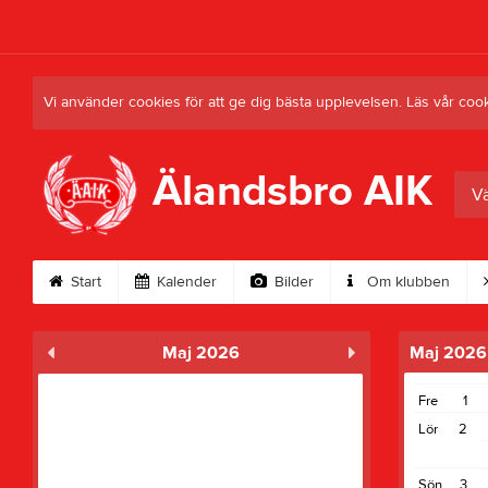
Vi använder cookies för att ge dig bästa upplevelsen. Läs vår coo
Älandsbro AIK
Vä
Start
Kalender
Bilder
Om klubben
Maj 2026
Maj 2026
Fre
1
Lör
2
Sön
3