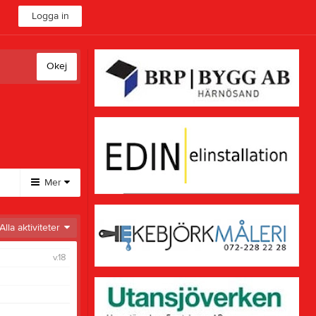
Logga in
Okej
Mer
Huvudmeny
Alla aktiviteter
Sponsorer
v.18
Länkar