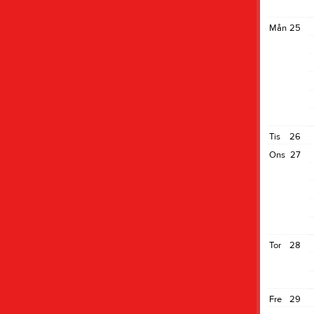
Mån
25
Tis
26
Ons
27
Tor
28
Fre
29