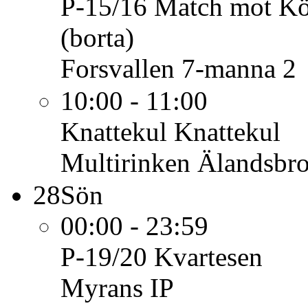
P-15/16
Match mot Kö
(borta)
Forsvallen 7-manna 2
10:00 - 11:00
Knattekul
Knattekul
Multirinken Älandsbro
28
Sön
00:00 - 23:59
P-19/20
Kvartesen
Myrans IP