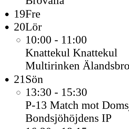
Brovalla
19
Fre
20
Lör
10:00 - 11:00
Knattekul
Knattekul
Multirinken Älandsbro
21
Sön
13:30 - 15:30
P-13
Match mot Domsj
Bondsjöhöjdens IP