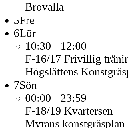
Brovalla
5
Fre
6
Lör
10:30 - 12:00
F-16/17
Frivillig trä
Högslättens Konstgräs
7
Sön
00:00 - 23:59
F-18/19
Kvartersen
Myrans konstgräsplan