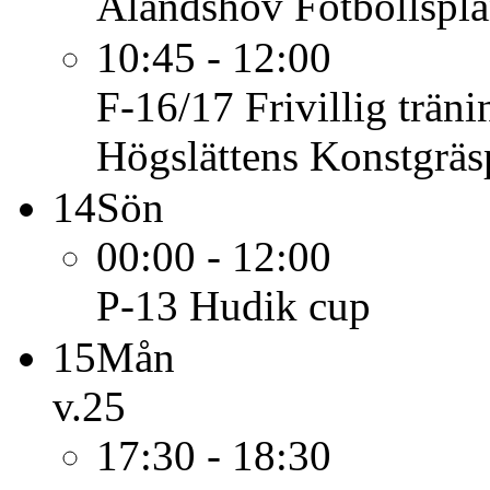
Älandshov Fotbollspl
10:45 - 12:00
F-16/17
Frivillig trä
Högslättens Konstgräs
14
Sön
00:00 - 12:00
P-13
Hudik cup
15
Mån
v.25
17:30 - 18:30